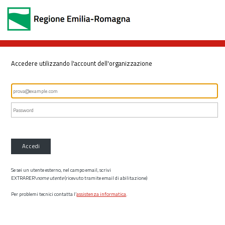
Accedere utilizzando l'account dell'organizzazione
Accedi
Se sei un utente esterno, nel campo email, scrivi
EXTRARER\
nome utente
(ricevuto tramite email di abilitazione)
Per problemi tecnici contatta l’
assistenza informatica
.