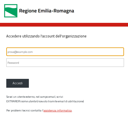
Accedere utilizzando l'account dell'organizzazione
Accedi
Se sei un utente esterno, nel campo email, scrivi
EXTRARER\
nome utente
(ricevuto tramite email di abilitazione)
Per problemi tecnici contatta l’
assistenza informatica
.