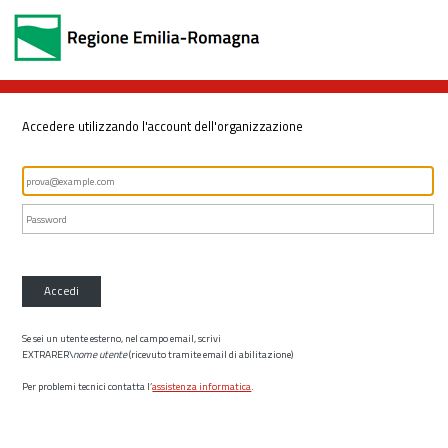
Accedere utilizzando l'account dell'organizzazione
Accedi
Se sei un utente esterno, nel campo email, scrivi
EXTRARER\
nome utente
(ricevuto tramite email di abilitazione)
Per problemi tecnici contatta l’
assistenza informatica
.