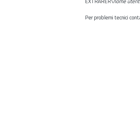
EXTRARER\
nome utent
Per problemi tecnici cont