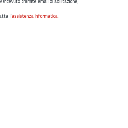
e
(ricevuto tramite email di abilitazione)
atta l’
assistenza informatica
.