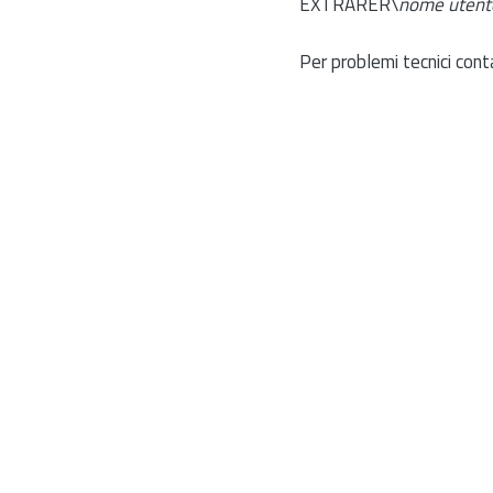
EXTRARER\
nome utent
Per problemi tecnici cont