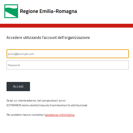
Accedere utilizzando l'account dell'organizzazione
Accedi
Se sei un utente esterno, nel campo email, scrivi
EXTRARER\
nome utente
(ricevuto tramite email di abilitazione)
Per problemi tecnici contatta l’
assistenza informatica
.