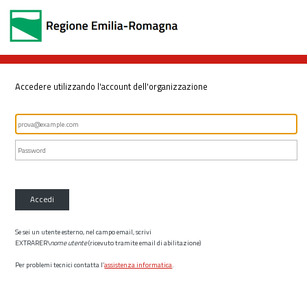
Accedere utilizzando l'account dell'organizzazione
Accedi
Se sei un utente esterno, nel campo email, scrivi
EXTRARER\
nome utente
(ricevuto tramite email di abilitazione)
Per problemi tecnici contatta l’
assistenza informatica
.