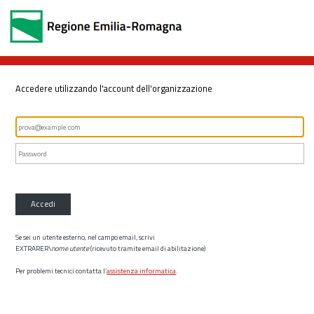
Accedere utilizzando l'account dell'organizzazione
Accedi
Se sei un utente esterno, nel campo email, scrivi
EXTRARER\
nome utente
(ricevuto tramite email di abilitazione)
Per problemi tecnici contatta l’
assistenza informatica
.