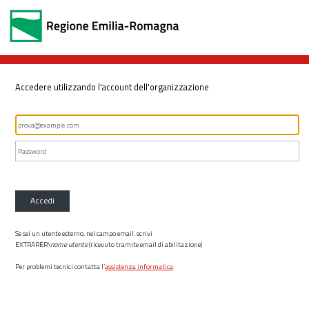
Accedere utilizzando l'account dell'organizzazione
Accedi
Se sei un utente esterno, nel campo email, scrivi
EXTRARER\
nome utente
(ricevuto tramite email di abilitazione)
Per problemi tecnici contatta l’
assistenza informatica
.