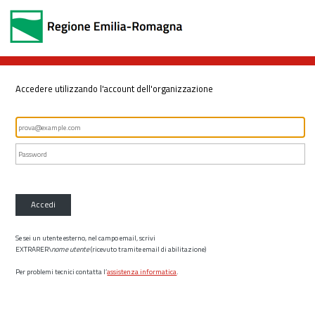
Accedere utilizzando l'account dell'organizzazione
Accedi
Se sei un utente esterno, nel campo email, scrivi
EXTRARER\
nome utente
(ricevuto tramite email di abilitazione)
Per problemi tecnici contatta l’
assistenza informatica
.