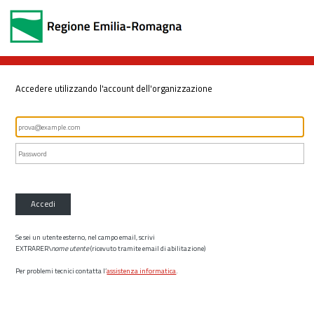
Accedere utilizzando l'account dell'organizzazione
Accedi
Se sei un utente esterno, nel campo email, scrivi
EXTRARER\
nome utente
(ricevuto tramite email di abilitazione)
Per problemi tecnici contatta l’
assistenza informatica
.