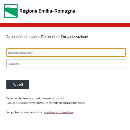
Accedere utilizzando l'account dell'organizzazione
Accedi
Se sei un utente esterno, nel campo email, scrivi
EXTRARER\
nome utente
(ricevuto tramite email di abilitazione)
Per problemi tecnici contatta l’
assistenza informatica
.