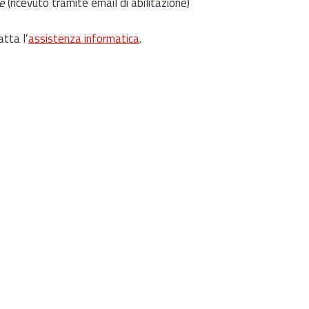
e
(ricevuto tramite email di abilitazione)
atta l’
assistenza informatica
.