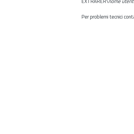
EXTRARER\
nome utent
Per problemi tecnici cont