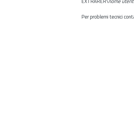
EXTRARER\
nome utent
Per problemi tecnici cont