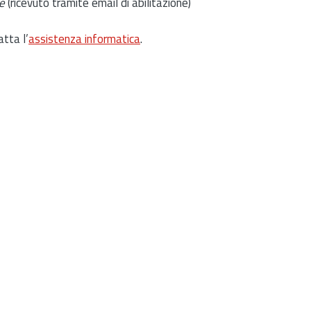
e
(ricevuto tramite email di abilitazione)
atta l’
assistenza informatica
.