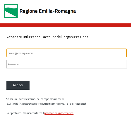
Accedere utilizzando l'account dell'organizzazione
Accedi
Se sei un utente esterno, nel campo email, scrivi
EXTRARER\
nome utente
(ricevuto tramite email di abilitazione)
Per problemi tecnici contatta l’
assistenza informatica
.