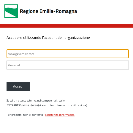
Accedere utilizzando l'account dell'organizzazione
Accedi
Se sei un utente esterno, nel campo email, scrivi
EXTRARER\
nome utente
(ricevuto tramite email di abilitazione)
Per problemi tecnici contatta l’
assistenza informatica
.