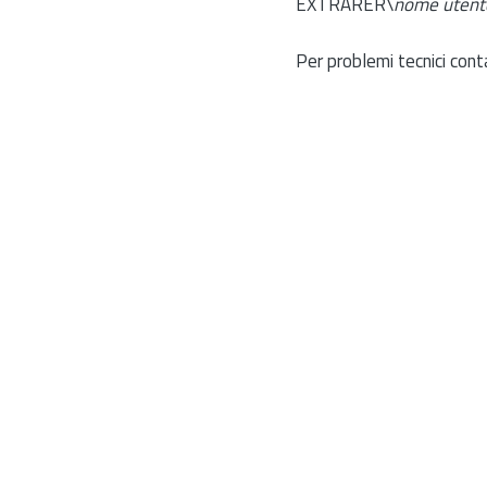
EXTRARER\
nome utent
Per problemi tecnici cont