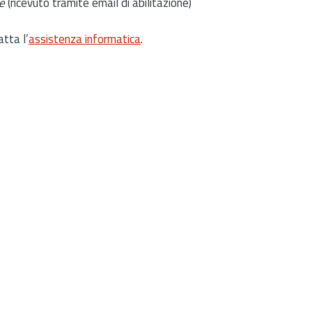
e
(ricevuto tramite email di abilitazione)
atta l’
assistenza informatica
.