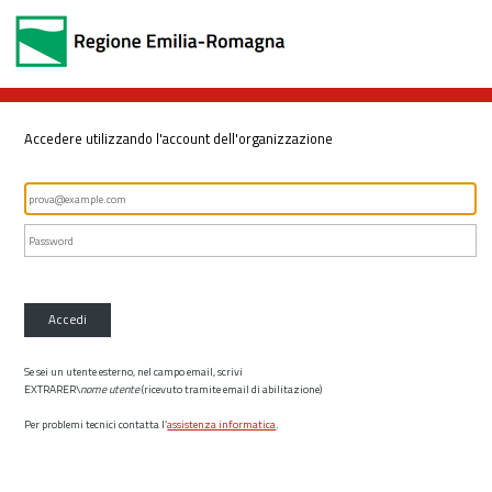
Accedere utilizzando l'account dell'organizzazione
Accedi
Se sei un utente esterno, nel campo email, scrivi
EXTRARER\
nome utente
(ricevuto tramite email di abilitazione)
Per problemi tecnici contatta l’
assistenza informatica
.