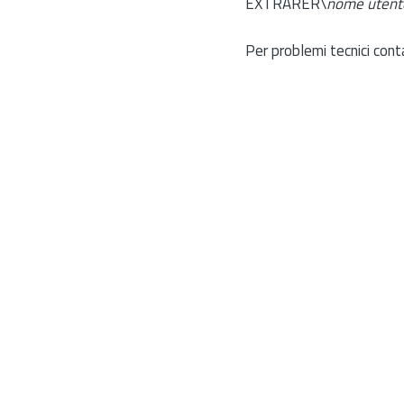
EXTRARER\
nome utent
Per problemi tecnici cont