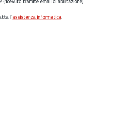
e
(ricevuto tramite email di abilitazione)
atta l’
assistenza informatica
.