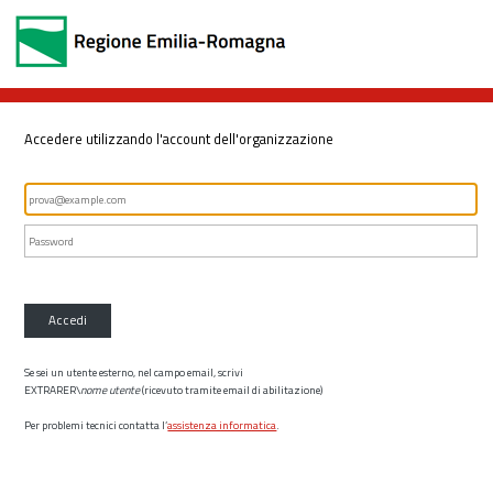
Accedere utilizzando l'account dell'organizzazione
Accedi
Se sei un utente esterno, nel campo email, scrivi
EXTRARER\
nome utente
(ricevuto tramite email di abilitazione)
Per problemi tecnici contatta l’
assistenza informatica
.