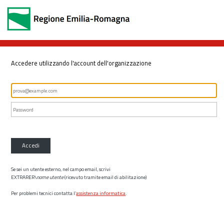
Accedere utilizzando l'account dell'organizzazione
Accedi
Se sei un utente esterno, nel campo email, scrivi
EXTRARER\
nome utente
(ricevuto tramite email di abilitazione)
Per problemi tecnici contatta l’
assistenza informatica
.