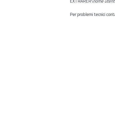
EXTRARER\
nome utent
Per problemi tecnici cont