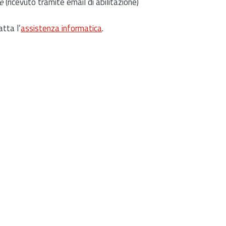
e
(ricevuto tramite email di abilitazione)
atta l’
assistenza informatica
.