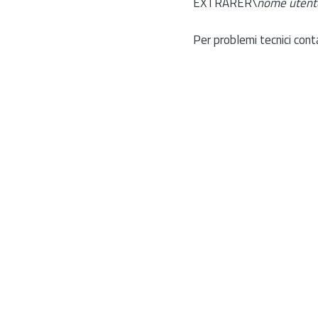
EXTRARER\
nome utent
Per problemi tecnici cont