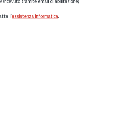
e
(ricevuto tramite email di abilitazione)
atta l’
assistenza informatica
.