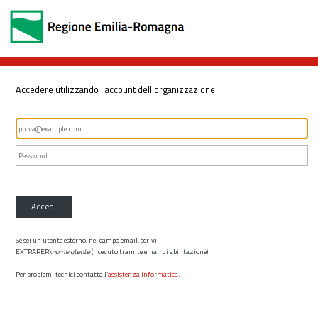
Accedere utilizzando l'account dell'organizzazione
Accedi
Se sei un utente esterno, nel campo email, scrivi
EXTRARER\
nome utente
(ricevuto tramite email di abilitazione)
Per problemi tecnici contatta l’
assistenza informatica
.