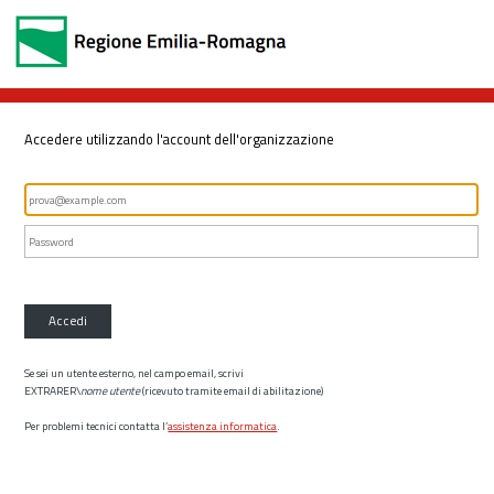
Accedere utilizzando l'account dell'organizzazione
Accedi
Se sei un utente esterno, nel campo email, scrivi
EXTRARER\
nome utente
(ricevuto tramite email di abilitazione)
Per problemi tecnici contatta l’
assistenza informatica
.