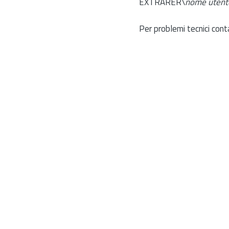
EXTRARER\
nome utent
Per problemi tecnici cont