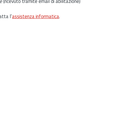
e
(ricevuto tramite email di abilitazione)
atta l’
assistenza informatica
.