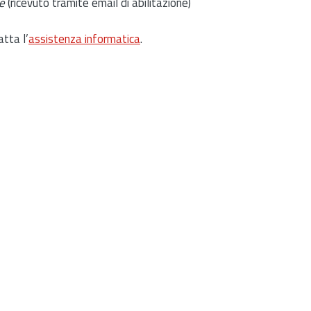
e
(ricevuto tramite email di abilitazione)
atta l’
assistenza informatica
.