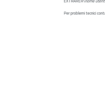
EXTRARER\
nome utent
Per problemi tecnici cont