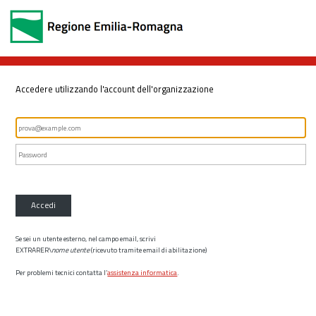
Accedere utilizzando l'account dell'organizzazione
Accedi
Se sei un utente esterno, nel campo email, scrivi
EXTRARER\
nome utente
(ricevuto tramite email di abilitazione)
Per problemi tecnici contatta l’
assistenza informatica
.