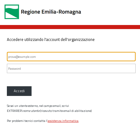
Accedere utilizzando l'account dell'organizzazione
Accedi
Se sei un utente esterno, nel campo email, scrivi
EXTRARER\
nome utente
(ricevuto tramite email di abilitazione)
Per problemi tecnici contatta l’
assistenza informatica
.