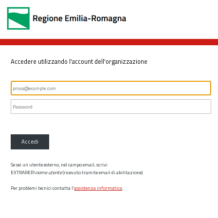
Accedere utilizzando l'account dell'organizzazione
Accedi
Se sei un utente esterno, nel campo email, scrivi
EXTRARER\
nome utente
(ricevuto tramite email di abilitazione)
Per problemi tecnici contatta l’
assistenza informatica
.