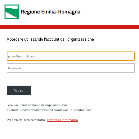
Accedere utilizzando l'account dell'organizzazione
Accedi
Se sei un utente esterno, nel campo email, scrivi
EXTRARER\
nome utente
(ricevuto tramite email di abilitazione)
Per problemi tecnici contatta l’
assistenza informatica
.