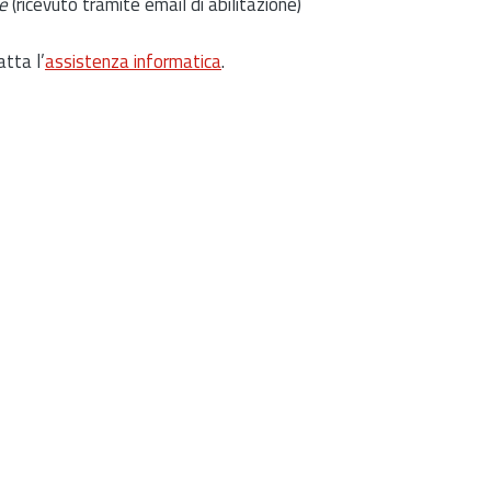
e
(ricevuto tramite email di abilitazione)
atta l’
assistenza informatica
.