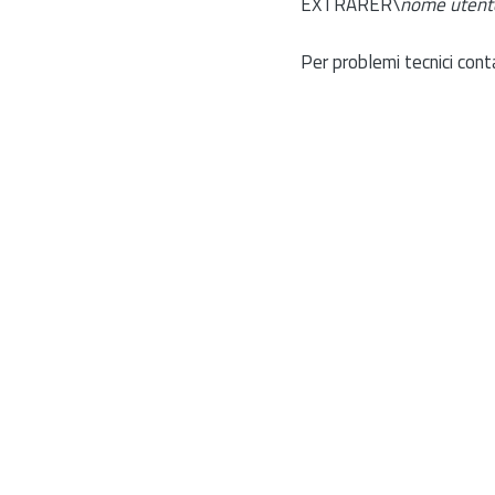
EXTRARER\
nome utent
Per problemi tecnici cont