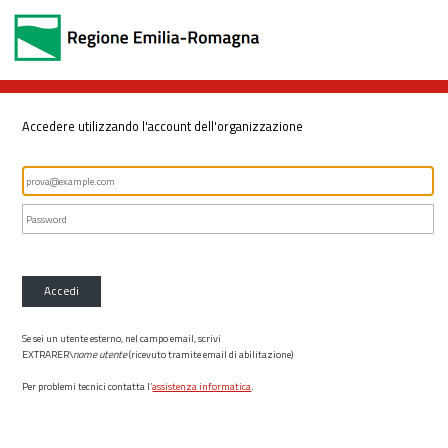
Accedere utilizzando l'account dell'organizzazione
Accedi
Se sei un utente esterno, nel campo email, scrivi
EXTRARER\
nome utente
(ricevuto tramite email di abilitazione)
Per problemi tecnici contatta l’
assistenza informatica
.