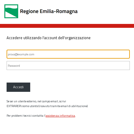
Accedere utilizzando l'account dell'organizzazione
Accedi
Se sei un utente esterno, nel campo email, scrivi
EXTRARER\
nome utente
(ricevuto tramite email di abilitazione)
Per problemi tecnici contatta l’
assistenza informatica
.