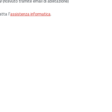
e
(ricevuto tramite email di abilitazione)
atta l’
assistenza informatica
.