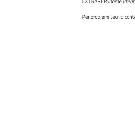
EXTRARER\
nome utent
Per problemi tecnici cont