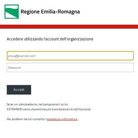
Accedere utilizzando l'account dell'organizzazione
Accedi
Se sei un utente esterno, nel campo email, scrivi
EXTRARER\
nome utente
(ricevuto tramite email di abilitazione)
Per problemi tecnici contatta l’
assistenza informatica
.