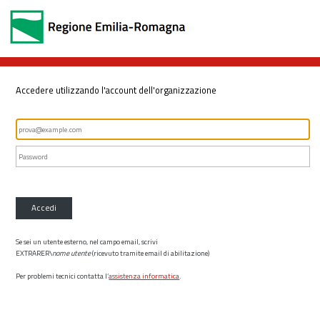
Accedere utilizzando l'account dell'organizzazione
Accedi
Se sei un utente esterno, nel campo email, scrivi
EXTRARER\
nome utente
(ricevuto tramite email di abilitazione)
Per problemi tecnici contatta l’
assistenza informatica
.