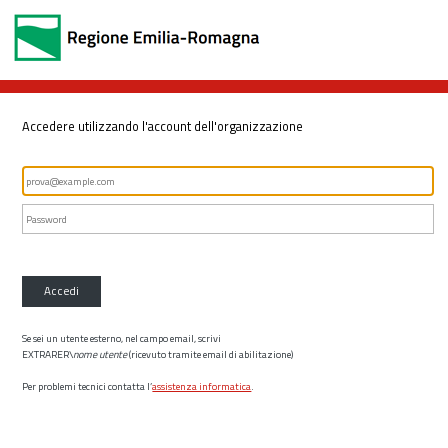
Accedere utilizzando l'account dell'organizzazione
Accedi
Se sei un utente esterno, nel campo email, scrivi
EXTRARER\
nome utente
(ricevuto tramite email di abilitazione)
Per problemi tecnici contatta l’
assistenza informatica
.