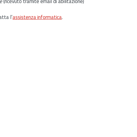
e
(ricevuto tramite email di abilitazione)
atta l’
assistenza informatica
.