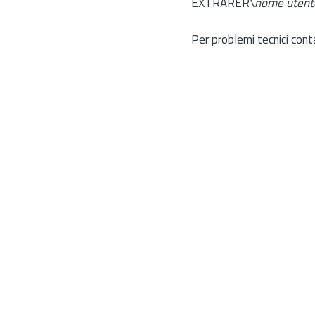
EXTRARER\
nome utent
Per problemi tecnici cont