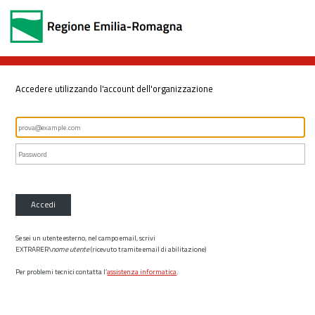
Accedere utilizzando l'account dell'organizzazione
Accedi
Se sei un utente esterno, nel campo email, scrivi
EXTRARER\
nome utente
(ricevuto tramite email di abilitazione)
Per problemi tecnici contatta l’
assistenza informatica
.