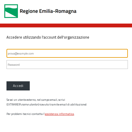
Accedere utilizzando l'account dell'organizzazione
Accedi
Se sei un utente esterno, nel campo email, scrivi
EXTRARER\
nome utente
(ricevuto tramite email di abilitazione)
Per problemi tecnici contatta l’
assistenza informatica
.