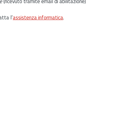
e
(ricevuto tramite email di abilitazione)
atta l’
assistenza informatica
.