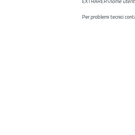
EXTRARER\
nome utent
Per problemi tecnici cont