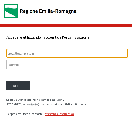
Accedere utilizzando l'account dell'organizzazione
Accedi
Se sei un utente esterno, nel campo email, scrivi
EXTRARER\
nome utente
(ricevuto tramite email di abilitazione)
Per problemi tecnici contatta l’
assistenza informatica
.