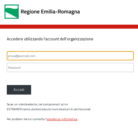
Accedere utilizzando l'account dell'organizzazione
Accedi
Se sei un utente esterno, nel campo email, scrivi
EXTRARER\
nome utente
(ricevuto tramite email di abilitazione)
Per problemi tecnici contatta l’
assistenza informatica
.