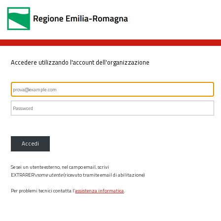
Accedere utilizzando l'account dell'organizzazione
Accedi
Se sei un utente esterno, nel campo email, scrivi
EXTRARER\
nome utente
(ricevuto tramite email di abilitazione)
Per problemi tecnici contatta l’
assistenza informatica
.