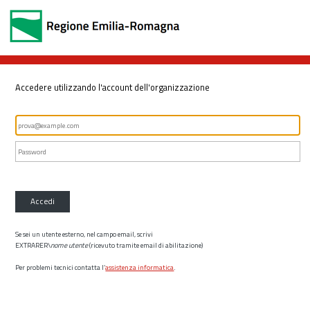
Accedere utilizzando l'account dell'organizzazione
Accedi
Se sei un utente esterno, nel campo email, scrivi
EXTRARER\
nome utente
(ricevuto tramite email di abilitazione)
Per problemi tecnici contatta l’
assistenza informatica
.