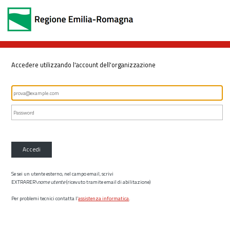
Accedere utilizzando l'account dell'organizzazione
Accedi
Se sei un utente esterno, nel campo email, scrivi
EXTRARER\
nome utente
(ricevuto tramite email di abilitazione)
Per problemi tecnici contatta l’
assistenza informatica
.