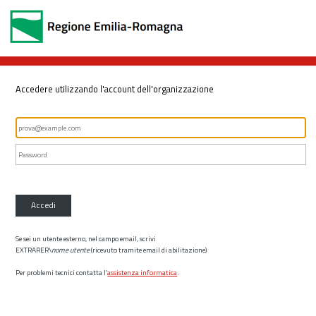
Accedere utilizzando l'account dell'organizzazione
Accedi
Se sei un utente esterno, nel campo email, scrivi
EXTRARER\
nome utente
(ricevuto tramite email di abilitazione)
Per problemi tecnici contatta l’
assistenza informatica
.