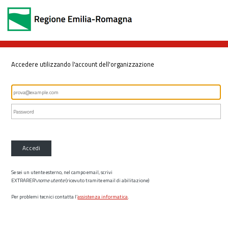
Accedere utilizzando l'account dell'organizzazione
Accedi
Se sei un utente esterno, nel campo email, scrivi
EXTRARER\
nome utente
(ricevuto tramite email di abilitazione)
Per problemi tecnici contatta l’
assistenza informatica
.