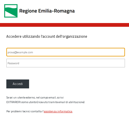
Accedere utilizzando l'account dell'organizzazione
Accedi
Se sei un utente esterno, nel campo email, scrivi
EXTRARER\
nome utente
(ricevuto tramite email di abilitazione)
Per problemi tecnici contatta l’
assistenza informatica
.